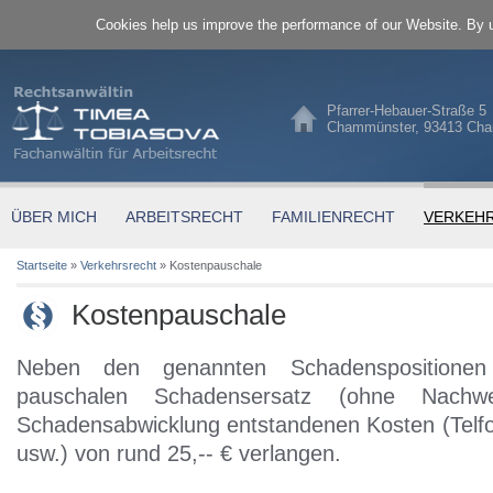
Cookies help us improve the performance of our Website. By u
Pfarrer-Hebauer-Straße 5
Chammünster, 93413 Ch
ÜBER MICH
ARBEITSRECHT
FAMILIENRECHT
VERKEH
Startseite
»
Verkehrsrecht
»
Kostenpauschale
Kostenpauschale
Neben den genannten Schadenspositione
pauschalen Schadensersatz (ohne Nachw
Schadensabwicklung entstandenen Kosten (Telfo
usw.) von rund 25,-- € verlangen.