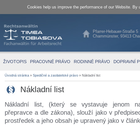
Cookies help us improve the performance of our Website. By u
Pfarrer-Hebauer-Straße 5
Chammünster, 93413 Ch
ŽIVOTOPIS
PRACOVNÉ PRÁVO
RODINNÉ PRÁVO
DOPRAVNÍ 
Úvodná stránka
»
Spedičné a zasilatelské právo
»
Nákladní list
Nákladní list
Nákladní list, (který se vystavuje jenom 
přepravce a dle zákona), slouží jako v předpis
prostředek a jeho obsah je upravený jako v člá