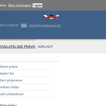
okies.
More information
I agree
)9971/1359797
office@ra-tobiasova.de
 ZASILATELSKÉ PRÁVO
NÁKLADY
likace práva
ladní list
čení přepravce
omlčecí lhůta
udní příslušnost
Novinky