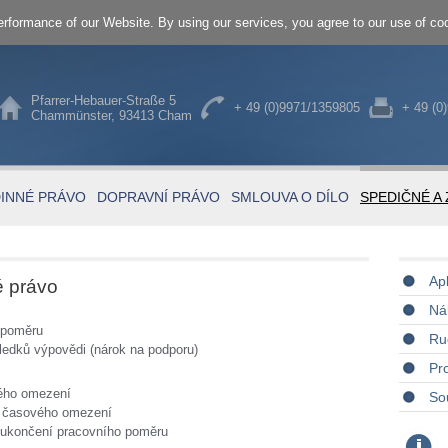
rformance of our Website. By using our services, you agree to our use of co
Pfarrer-Hebauer-Straße 5
+ 49 (0)9971/1359805
+ 49 (0
Chammünster, 93413 Cham
INNÉ PRÁVO
DOPRAVNÍ PRÁVO
SMLOUVA O DÍLO
SPEDIČNÉ A
Ap
é právo
Nák
 poměru
Ru
ledků výpovědi (nárok na podporu)
Pr
vého omezení
So
i časového omezení
a ukončení pracovního poměru