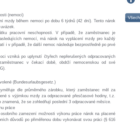
sti (nemoci)
Všech
í mzdy během nemoci po dobu 6 týdnů (42 dní). Tento nárok
 uvázek.
tku pracovní neschopnosti. V případě, že zaměstnanec je
sledujících nemocí, má nárok na vyplácení mzdy pro každý
atí i v případě, že další nemoc následuje bezprostředně po prvé
oci vzniká po uplynutí čtyřech nepřerušených odpracovaných
 zaměstnanec v čekací době, obdrží nemocenskou od své
FG).
ovolené (Bundesurlaubsgesetz.)
yměřuje dle průměrného zárobku, který zaměstanec měl za
lené s výjimkou mzdy za odpracované přesčasové hodiny, t.z.
 to znamená, že se zohledňují poslední 3 odpracované měsíce.
nu práce
osobního zamezení možnosti výkonu práce nárok na placené
ních důvodů po přiměřenou dobu vykonávat svou práci (§ 616