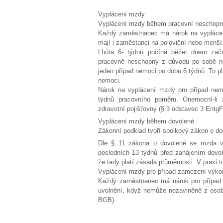
Vyplácení mzdy
Vyplácení mzdy během pracovní neschopno
Každý zaměstnanec má nárok na vyplácen
mají i zaměstanci na poloviční nebo menší
Lhůta 6- týdnů počíná běžet dnem začá
pracovně neschopný z důvodu po sobě na
jeden případ nemoci po dobu 6 týdnů. To pl
nemoci.
Nárok na vyplácení mzdy pro případ nem
týdnů pracovního poměru. Onemocní-li
zdravotní pojišťovny (§ 3 odstavec 3 Entg
Vyplácení mzdy během dovolené
Zákonní podklad tvoří spolkový zákon o d
Dle § 11 zákona o dovolené se mzda v
posledních 13 týdnů před zahájením dovo
že tady platí zásada průměrnosti. V praxi
Vyplácení mzdy pro případ zamezení výko
Každý zaměstnanec má nárok pro případ 
uvolnění, když nemůže nezaviněně z osob
BGB).