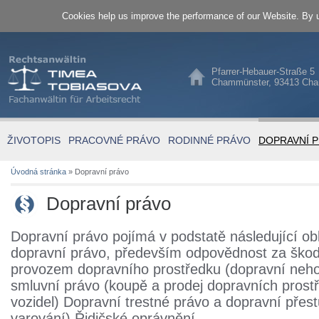
Cookies help us improve the performance of our Website. By u
Pfarrer-Hebauer-Straße 5
Chammünster, 93413 Ch
ŽIVOTOPIS
PRACOVNÉ PRÁVO
RODINNÉ PRÁVO
DOPRAVNÍ 
Úvodná stránka
»
Dopravní právo
Dopravní právo
Dopravní právo pojímá v podstatě následující ob
dopravní právo, především odpovědnost za ško
provozem dopravního prostředku (dopravní neho
smluvní právo (koupě a prodej dopravních prost
vozidel) Dopravní trestné právo a dopravní přes
varování) Řidičské oprávnění