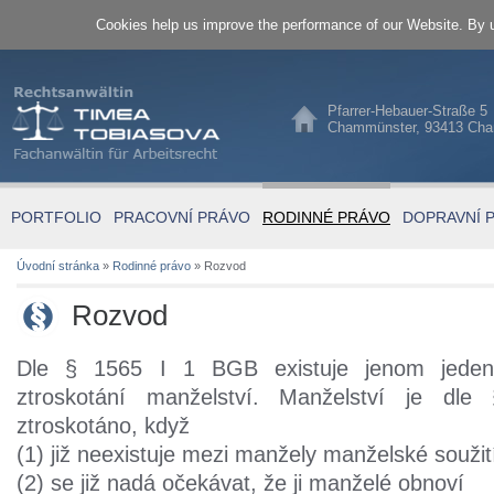
Cookies help us improve the performance of our Website. By u
Pfarrer-Hebauer-Straße 5
Chammünster, 93413 Ch
PORTFOLIO
PRACOVNÍ PRÁVO
RODINNÉ PRÁVO
DOPRAVNÍ 
Úvodní stránka
»
Rodinné právo
»
Rozvod
Rozvod
Dle § 1565 I 1 BGB existuje jenom jeden
ztroskotání manželství. Manželství je d
ztroskotáno, když
(1) již neexistuje mezi manžely manželské soužit
(2) se již nadá očekávat, že ji manželé obnoví