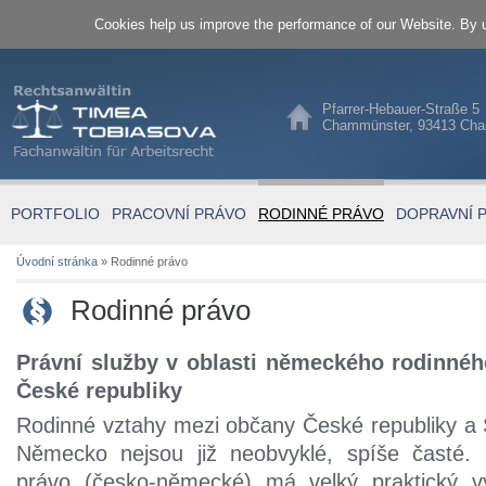
Cookies help us improve the performance of our Website. By u
Pfarrer-Hebauer-Straße 5
Chammünster, 93413 Ch
PORTFOLIO
PRACOVNÍ PRÁVO
RODINNÉ PRÁVO
DOPRAVNÍ 
Úvodní stránka
»
Rodinné právo
Rodinné právo
Právní služby v oblasti německého rodinné
České republiky
Rodinné vztahy mezi občany České republiky a 
Německo nejsou již neobvyklé, spíše časté. 
právo (česko-německé) má velký praktický 