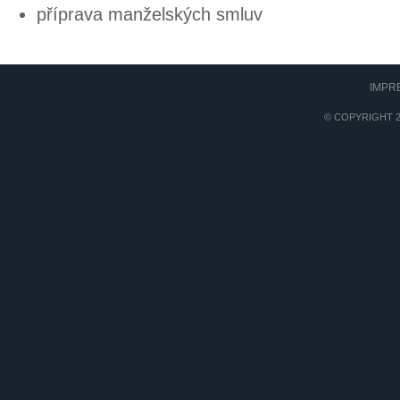
příprava manželských smluv
IMPR
© COPYRIGHT 2017